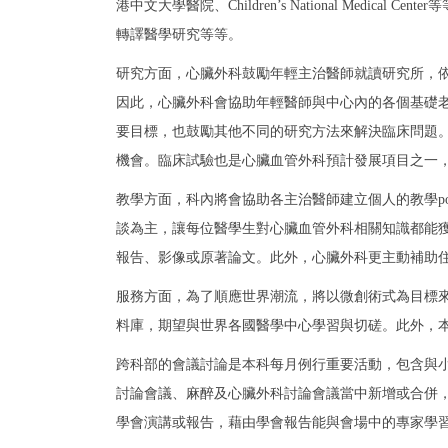
港中文大學醫院、Children’s National M
轉譯醫學研究等等。
研究方面，心臟外科鼓勵年輕主治醫師就讀研究所，
因此，心臟外科會協助年輕醫師與中心內的各個基礎
要目標，也鼓勵其他不同的研究方法來解決臨床問題
機會。臨床試驗也是心臟血管外科預計發展項目之一
教學方面，科內將會協助各主治醫師建立個人的教學po
談為主，讓每位醫學生對心臟血管外科相關知識都能獲得
報告、影像或原著論文。此外，心臟外科更主動補助
服務方面，為了順應世界潮流，將以微創術式為目標
料庫，期望與世界各國醫學中心學習與切磋。此外，本科與心
跨科部的會議討論是本科每月例行重要活動，包含與
討論會議、麻醉及心臟外科討論會議當中新增或合併
學會演講或報告，藉由學會報告能與會場中的專家學