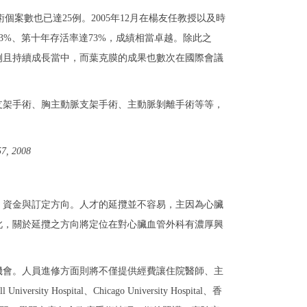
個案數也已達25例。2005年12月在楊友任教授以及時
83%、第十年存活率達73%，成績相當卓越。除此之
例且持續成長當中，而葉克膜的成果也數次在國際會議
支架手術、胸主動脈支架手術、主動脈剝離手術等等，
, 2008
、資金與訂定方向。人才的延攬並不容易，主因為心臟
此，關於延攬之方向將定位在對心臟血管外科有濃厚興
機會。人員進修方面則將不僅提供經費讓住院醫師、主
Hospital、Chicago University Hospital、香