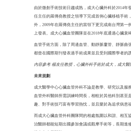
由於微創手術技術日趨成熟，成大心臟外科於2014年發
任主任的羅傳堯教授之領導下完成首例心臟移植手術，至目
外，2009年在羅傳堯主任的當領下更完成南台灣第
上發表。成大心臟血管團隊並在2018年底通過心臟衰
血管手術方面，除了周邊血管、動靜脈廔管、靜脈曲
都曾在國際期刊發表過手術成果並且受到國際學者的
內容參考:楊友任教授，心臟外科手術於成大，成大醫院廿週年院慶特刊 / 20t
未來規劃
成大醫學中心心臟血管外科不論是教學、研究以及服
血管外科醫師所需訓練時間長，相較於其他科別甚至
趣、對手術技巧富有學習熱忱，並且樂於為追求病患
而成大心臟血管外科團隊間的相處氛圍以和諧、相互
治醫師都能短期出國參加會議或觀摩手術等，長期進修方面則連結國外知名醫學中心(