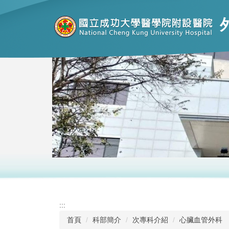
跳
到
主
要
內
容
區
:::
首頁
科部簡介
次專科介紹
心臟血管外科