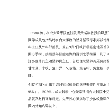
1988年初，在成大醫學院創院院長黃崑巖教授的延攬
團隊成員包括當時在台大服務的體外循環專家鄭誠德組長
科主任及外科部部長。並在9月2日執行雲嘉南地區首
開心手術，接續幾年皆能達到約百例之手術量，到了2
許多優秀的主治醫師與主任，首屆住院醫師為羅傳堯醫師
甘宗旦、李映、溫日昇、阮俊能、賴昭翰、吳宣穎、
師。
創院初期的心臟手術以冠狀動脈疾病與瓣膜性疾病為主
98%）。1922年，成大醫學中心榮幸延攬台大醫院
品質及數目逐年穩定。先天性心臟病除了少數較複雜的
國內外知名雜誌上。