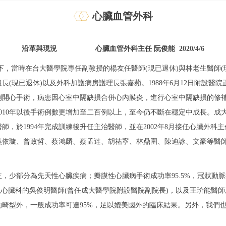
心臟血管外科
沿革與現況 心臟血管外科主任 阮俊能 2020/4/6
下，當時在台大醫學院專任副教授的楊友任醫師(現已退休)與林老生醫師
(現已退休)以及外科加護病房護理長張嘉蘋。1988年6月12日附設醫
例開心手術，病患因心室中隔缺損合併心內膜炎，進行心室中隔缺損的修補
010年以後手術例數更增加至二百例以上，至今仍不斷在穩定中成長。成
，於1994年完成訓練後升任主治醫師，並在2002年8月接任心臟外
吳依璇、曾政哲、蔡鴻麟、蔡孟達、胡祐寧、林鼎圍、陳迪詠、文豪等醫
，少部分為先天性心臟疾病；瓣膜性心臟病手術成功率95.5%，冠狀動脈
小兒心臟科的吳俊明醫師(曾任成大醫學院附設醫院副院長)，以及王玠能
畸型外，一般成功率可達95%，足以媲美國外的臨床結果。另外，我們