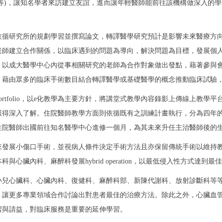
edical Center等等)，讓知名學者來訪建立友誼，進而讓年輕醫師能前往該機
依循研究所的規劃學習並撰寫論文，轉譯醫學研究預計是影響未來醫療方
老師建立合作關係，以臨床遇到的問題為導向，解決問題為目標，發展個
。以成大醫學中心內從事相關研究的老師為合作對象做出發點，藉著參與
，藉由眾多的臨床手術數目結合轉譯醫學或基礎醫學的概念推動臨床試驗
rtfolio，以e化教學為主要方針，將講堂式教學內容錄影上傳線上教
深入了解。住院醫師教學方面則依循既有之訓練計畫執行，分為四年的訓練，
住院醫師出國前往知名醫學中心進修一個月，為其未來升任主治醫師後的
來發展小傷口手術，並視病人條件決定手術方法且亦保留傳統手術以維持
臟內科、麻醉科發展hybrid operation，以最低侵入性方式達到最
小兒心臟科、心臟內科、復健科、麻醉科部、新陳代謝科、放射診斷科等
，讓更多專業領域合作討論出對患者最佳的治療方法。除此之外，心臟血
習與請益，對臨床服務是重要的延伸學習。