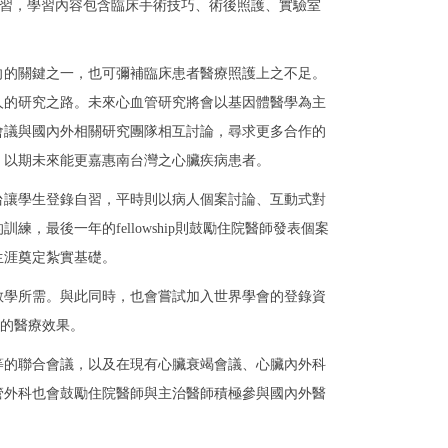
構做深入的學習，學習內容包含臨床手術技巧、術後照護、實驗室
向的關鍵之一，也可彌補臨床患者醫療照護上之不足。
人的研究之路。未來心血管研究將會以基因體醫學為主
會議與國內外相關研究團隊相互討論，尋求更多合作的
，以期未來能更嘉惠南台灣之心臟疾病患者。
學平台讓學生登錄自習，平時則以病人個案討論、互動式對
最後一年的fellowship則鼓勵住院醫師發表個案
生涯奠定紮實基礎。
教學所需。與此同時，也會嘗試加入世界學會的登錄資
佳的醫療效果。
等的聯合會議，以及在現有心臟衰竭會議、心臟內外科
管外科也會鼓勵住院醫師與主治醫師積極參與國內外醫