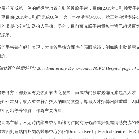
展並完成第一例的經導管放置主動脈瓣膜手術，目前(2019年1月)接受手術
前(2019年1月)已完成60例，第一年存活率達90%、第三年存活率達
一例的長期心室輔助器植入手術。另外，目前葉克膜手術量每年皆已超過百
竭認證。
張等手術都有絕佳表現，大血管手術方面也有亮眼成績，例如腹主動脈瘤
讚許。
h Anniversary Memorabilia, NCKU Hospital page 54-57
務等各方面都必須有更強而有力之發展，而成功的發展必備元素包含人才
是外科本身，收入並未符合投入的時間效益，導致人才招募困難重重。因
福祉付出等等特質，作為主要考量。
協助為主軸，不定時的聚餐或活動讓同仁間有身心調養與促進情感交流的
例如Duke University Medical Center、McGill University 