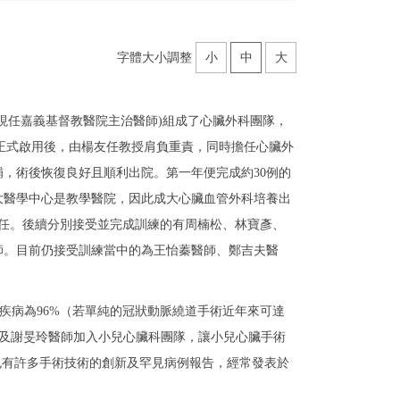
字體大小調整
小
中
大
(現任嘉義基督教醫院主治醫師)組成了心臟外科團隊，
院正式啟用後，由楊友任教授肩負重責，同時擔任心臟外
，術後恢復良好且順利出院。第一年便完成約30例的
大醫學中心是教學醫院，因此成大心臟血管外科培養出
科主任。後續分別接受並完成訓練的有周楠松、林寶彥、
師。目前仍接受訓練當中的為王怡蓁醫師、鄭吉夫醫
疾病為96%（若單純的冠狀動脈繞道手術近年來可達
醫師及謝旻玲醫師加入小兒心臟科團隊，讓小兒心臟手術
也有許多手術技術的創新及罕見病例報告，經常發表於